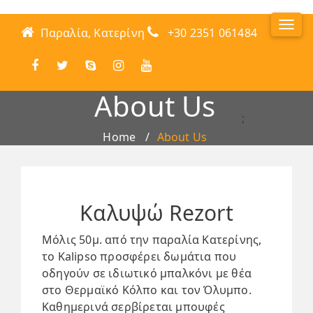
Togg
Παραλία, Κατερίνη
+30 2351 061484
Nav
About Us
;
Home
About Us
Καλυψώ Rezort
Μόλις 50μ. από την παραλία Κατερίνης,
το Kalipso προσφέρει δωμάτια που
οδηγούν σε ιδιωτικό μπαλκόνι με θέα
στο Θερμαϊκό Κόλπο και τον Όλυμπο.
Καθημερινά σερβίρεται μπουφές